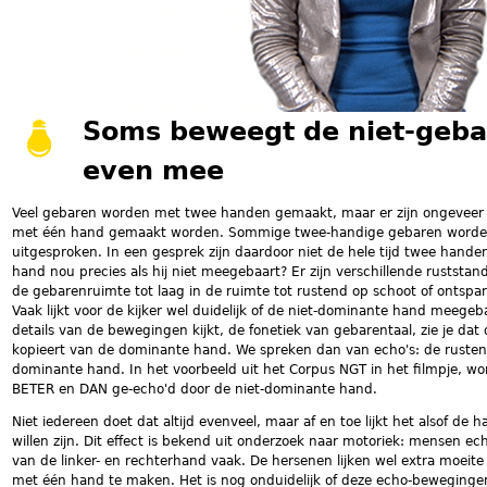
Soms beweegt de niet-geb
even mee
Veel gebaren worden met twee handen gemaakt, maar er zijn ongeveer e
met één hand gemaakt worden. Sommige twee-handige gebaren worde
uitgesproken. In een gesprek zijn daardoor niet de hele tijd twee handen
hand nou precies als hij niet meegebaart? Er zijn verschillende rustst
de gebarenruimte tot laag in de ruimte tot rustend op schoot of ontsp
Vaak lijkt voor de kijker wel duidelijk of de niet-dominante hand meegeba
details van de bewegingen kijkt, de fonetiek van gebarentaal, zie je d
kopieert van de dominante hand. We spreken dan van echo's: de ruste
dominante hand. In het voorbeeld uit het Corpus NGT in het filmpje, 
BETER en DAN ge-echo'd door de niet-dominante hand.
Niet iedereen doet dat altijd evenveel, maar af en toe lijkt het alsof de h
willen zijn. Dit effect is bekend uit onderzoek naar motoriek: mensen 
van de linker- en rechterhand vaak. De hersenen lijken wel extra moei
met één hand te maken. Het is nog onduidelijk of deze echo-bewegingen